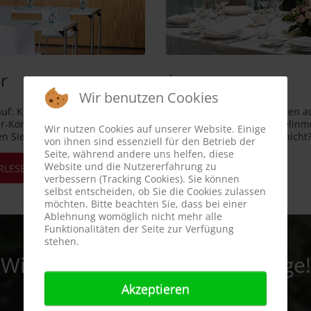
r
/museum
Wir benutzen Cookies
uf: Kleinkunst, Singer /
Überflieger: Besucher*innen a
r-Konzerte, Kindertheater und
Ländern haben das Zeppelin
Wir nutzen Cookies auf unserer Website. Einige
n Sie ins Zeppelintheater ein.
bisher besucht. SIe noch nicht
von ihnen sind essenziell für den Betrieb der
Seite, während andere uns helfen, diese
Website und die Nutzererfahrung zu
RLESEN
WEITERLESEN
verbessern (Tracking Cookies). Sie können
selbst entscheiden, ob Sie die Cookies zulassen
möchten. Bitte beachten Sie, dass bei einer
Ablehnung womöglich nicht mehr alle
Funktionalitäten der Seite zur Verfügung
stehen.
Wir freuen uns auf Ihre Anfrage!
Akzeptieren