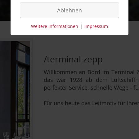
/kontakt
Ablehnen
Weitere Informationen
|
Impressum
/terminal zepp
Willkommen an Bord im Terminal Ze
das war 1928 ab dem Luftschiffha
perfekter Service, schnelle Wege - fü
Für uns heute das Leitmotiv für Ihr